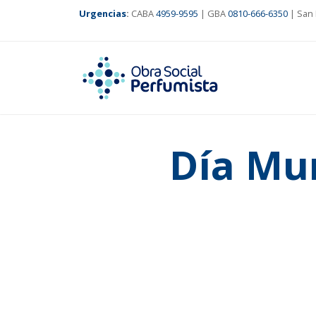
Urgencias
:
CABA
4959-9595
| GBA
0810-666-6350
| San 
Día Mun