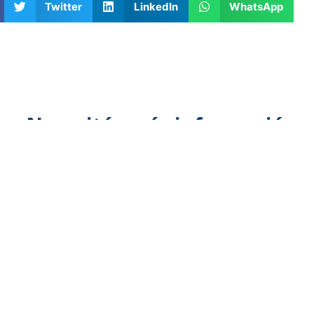
Twitter
LinkedIn
WhatsApp
¿Necesitás más información
o realizar una consulta?
Comunicate a nuestro Whatsapp
del sitio
Servicios