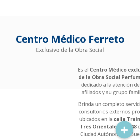
Centro Médico Ferreto
Exclusivo de la Obra Social
Es el
Centro Médico excl
de la Obra Social Perfu
dedicado a la atención de
afiliados y su grupo famil
Brinda un completo servic
consultorios externos pr
ubicados en la
calle Trei
Tres Orientales Nº 148
d
Ciudad Autónoma de Bu