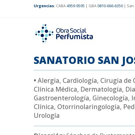
Urgencias
:
CABA
4959-9595
| GBA
0810-666-6350
| San 
SANATORIO SAN JO
•
Alergia
,
Cardiología
,
Cirugia de 
Clínica Médica
,
Dermatología
,
Dia
Gastroenterología
,
Ginecología
,
I
Clínica
,
Otorrinolaringología
,
Ped
Urología