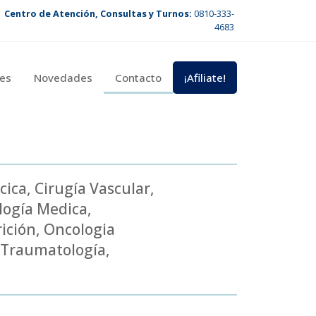
Centro de Atención, Consultas y Turnos:
0810-333-
4683
es
Novedades
Contacto
¡Afiliate!
cica
,
Cirugía Vascular
,
logía Medica
,
ición
,
Oncologia
Traumatología
,