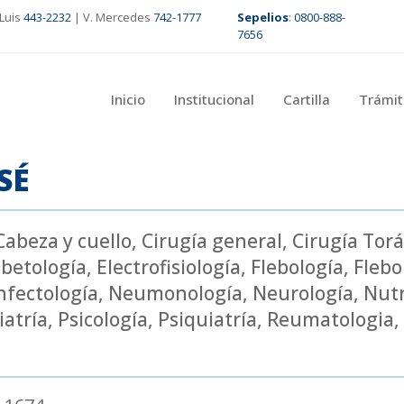
Luis
443-2232
| V. Mercedes
742-1777
Sepelios
:
0800-888-
7656
Inicio
Institucional
Cartilla
Trámit
SÉ
Cabeza y cuello
,
Cirugía general
,
Cirugía Torá
betología
,
Electrofisiología
,
Flebología
,
Flebo
nfectología
,
Neumonología
,
Neurología
,
Nutr
iatría
,
Psicología
,
Psiquiatría
,
Reumatologia
,