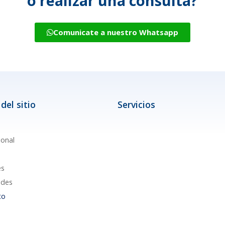
o realizar una consulta?
Comunicate a nuestro Whatsapp
del sitio
Servicios
ional
es
des
to