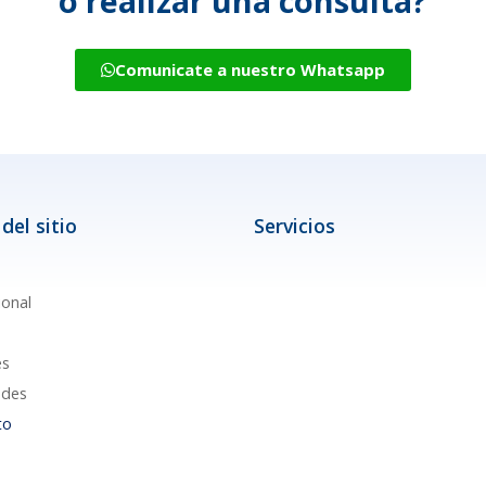
o realizar una consulta?
Comunicate a nuestro Whatsapp
del sitio
Servicios
ional
es
des
to