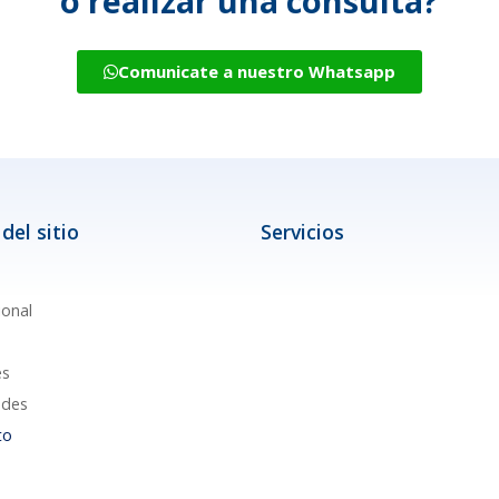
o realizar una consulta?
Comunicate a nuestro Whatsapp
del sitio
Servicios
ional
es
des
to