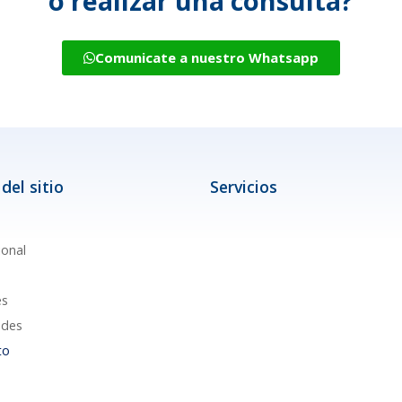
o realizar una consulta?
Comunicate a nuestro Whatsapp
del sitio
Servicios
ional
es
des
to