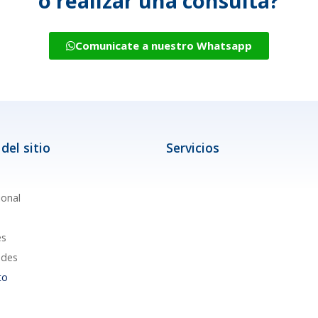
o realizar una consulta?
Comunicate a nuestro Whatsapp
del sitio
Servicios
ional
es
des
to