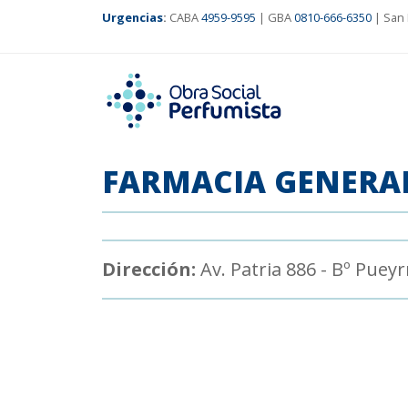
Urgencias
:
CABA
4959-9595
| GBA
0810-666-6350
| San 
FARMACIA GENERAL
Dirección:
Av. Patria 886 - Bº Puey