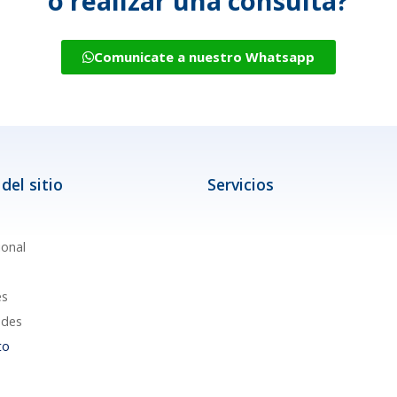
o realizar una consulta?
Comunicate a nuestro Whatsapp
del sitio
Servicios
ional
es
des
to