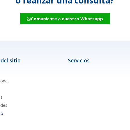
o realizar una consulta?
Comunicate a nuestro Whatsapp
del sitio
Servicios
ional
es
des
to