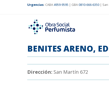
Urgencias
:
CABA
4959-9595
| GBA
0810-666-6350
| San 
BENITES ARENO, E
Dirección:
San Martín 672